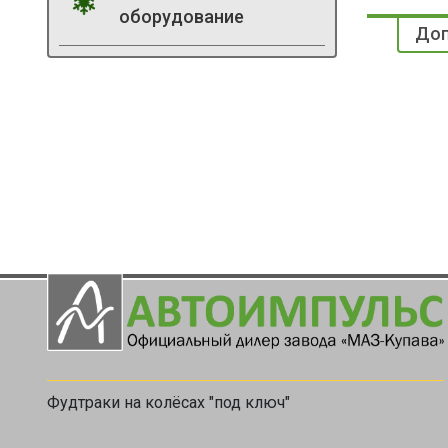
оборудование
Доп
Фудтраки на колёсах "под ключ"