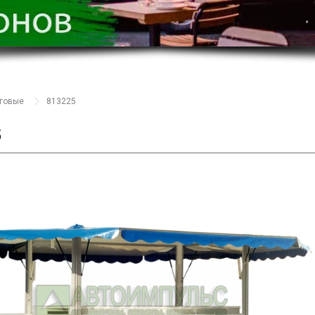
рговые
813225
5