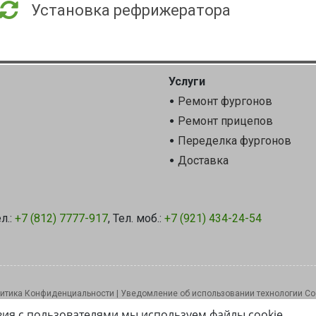
Установка рефрижератора
Услуги
Ремонт фургонов
Ремонт прицепов
Переделка фургонов
Доставка
л.:
+7 (812) 7777-917
, Тел. моб.:
+7 (921) 434-24-54
итика Конфиденциальности
|
Уведомление об использовании технологии Co
вия с пользователями мы используем файлы cookie.