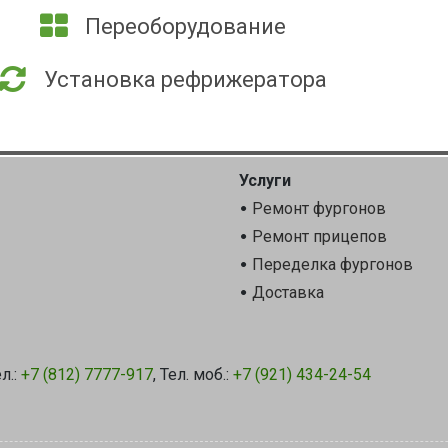
Переоборудование
Установка рефрижератора
Услуги
Ремонт фургонов
Ремонт прицепов
Переделка фургонов
Доставка
л.:
+7 (812) 7777-917
, Тел. моб.:
+7 (921) 434-24-54