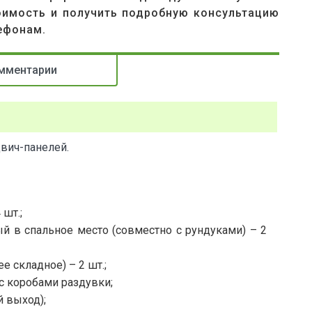
оимость и получить подробную консультацию
ефонам.
мментарии
двич-панелей.
 шт.;
й в спальное место (совместно с рундуками) – 2
е складное) – 2 шт.;
с коробами раздувки;
 выход);