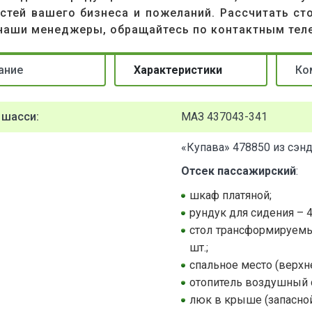
стей вашего бизнеса и пожеланий. Рассчитать ст
наши менеджеры, обращайтесь по контактным тел
ание
Характеристики
Ко
 шасси:
МАЗ 437043-341
«Купава» 478850 из сэн
Отсек пассажирский
:
шкаф платяной;
рундук для сидения – 4
стол трансформируемы
шт.;
спальное место (верхне
отопитель воздушный 
люк в крыше (запасной