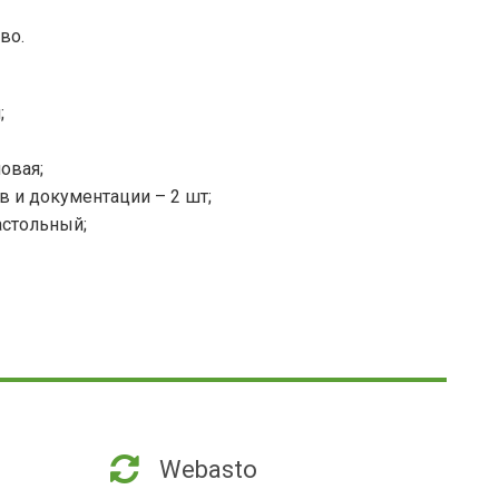
во.
;
овая;
в и документации – 2 шт;
астольный;
Webasto