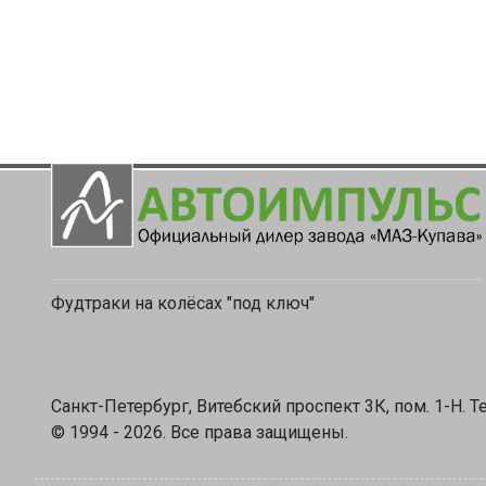
Фудтраки на колёсах "под ключ"
Санкт-Петербург, Витебский проспект 3К, пом. 1-Н. Те
© 1994 - 2026. Все права защищены.