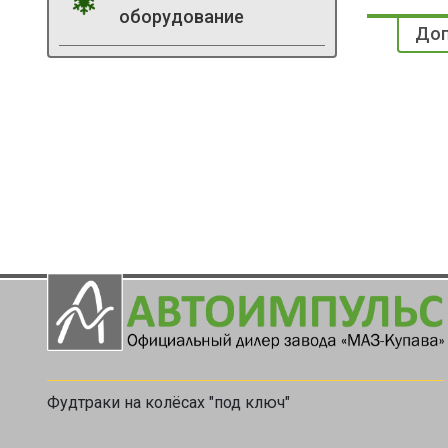
оборудование
Доп
Фудтраки на колёсах "под ключ"